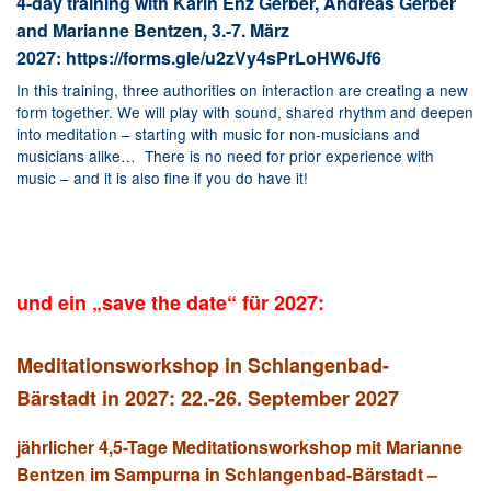
4-day training with Karin Enz Gerber, Andreas Gerber
and Marianne Bentzen, 3.-7. März
2027:
https://forms.gle/u2zVy4sPrLoHW6Jf6
In this training, three authorities on interaction are creating a new
form together. We will play with sound, shared rhythm and deepen
into meditation – starting with music for non-musicians and
musicians alike… There is no need for prior experience with
music – and it is also fine if you do have it!
und ein „save the date“ für 2027:
Meditationsworkshop in Schlangenbad-
Bärstadt
in 2027:
22.-26. September 2027
jährlicher 4,5-Tage Meditationsworkshop mit Marianne
Bentzen im Sampurna in Schlangenbad-Bärstadt –